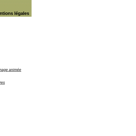
ntions légales
'image animée
res