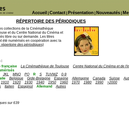
Accueil
Contact
Présentation
Nouveautés
Me
|
|
|
|
RÉPERTOIRE DES PÉRIODIQUES
des collections de la Cinémathèque
ouse et du Centre National du Cinéma et
ès libre ou sur demande. Les titres
 été numérisés en coopération avec la
u répertoire des périodiques)
 :
 française
La Cinémathèque de Toulouse
Centre National du Cinéma et de l
umérisés
JKL
MNO
PQ
R
S
TUVWZ
0-9
talie
Belgique
Grde-Bretagne
Espagne
Allemagne
Canada
Suisse
Aut
1910
1920
1930
1940
1950
1960
1970
1980
1990
>2000
s
Italien
Espagnol
Allemand
Autres
ques sur 639