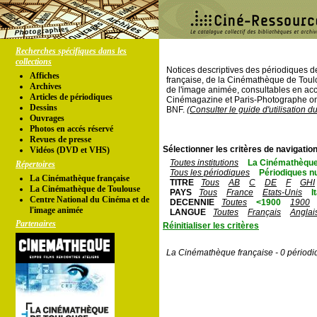
Recherches spécifiques dans les
collections
Notices descriptives des périodiques 
Affiches
française, de la Cinémathèque de Toul
Archives
de l'image animée, consultables en acc
Articles de périodiques
Cinémagazine et Paris-Photographe ont
Dessins
BNF.
(Consulter le guide d'utilisation d
Ouvrages
Photos en accés réservé
Revues de presse
Sélectionner les critères de navigation
Vidéos (DVD et VHS)
Toutes institutions
La Cinémathèque
Répertoires
Tous les périodiques
Périodiques n
La Cinémathèque française
TITRE
Tous
AB
C
DE
F
GHI
La Cinémathèque de Toulouse
PAYS
Tous
France
Etats-Unis
I
Centre National du Cinéma et de
DECENNIE
Toutes
<1900
1900
l'image animée
LANGUE
Toutes
Français
Anglai
Partenaires
Réinitialiser les critères
La Cinémathèque française - 0 périodi