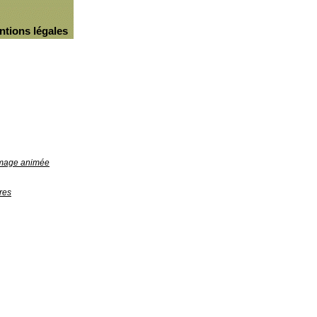
ntions légales
'image animée
res