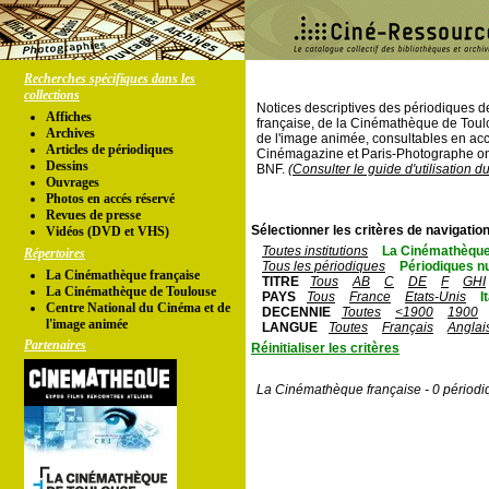
Recherches spécifiques dans les
collections
Notices descriptives des périodiques 
Affiches
française, de la Cinémathèque de Toul
Archives
de l'image animée, consultables en acc
Articles de périodiques
Cinémagazine et Paris-Photographe ont
Dessins
BNF.
(Consulter le guide d'utilisation d
Ouvrages
Photos en accés réservé
Revues de presse
Sélectionner les critères de navigation
Vidéos (DVD et VHS)
Toutes institutions
La Cinémathèque
Répertoires
Tous les périodiques
Périodiques n
La Cinémathèque française
TITRE
Tous
AB
C
DE
F
GHI
La Cinémathèque de Toulouse
PAYS
Tous
France
Etats-Unis
I
Centre National du Cinéma et de
DECENNIE
Toutes
<1900
1900
l'image animée
LANGUE
Toutes
Français
Anglai
Partenaires
Réinitialiser les critères
La Cinémathèque française - 0 périodi