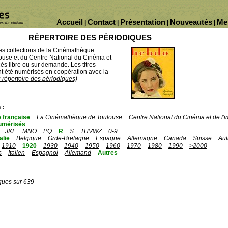
Accueil
Contact
Présentation
Nouveautés
Me
|
|
|
|
RÉPERTOIRE DES PÉRIODIQUES
des collections de la Cinémathèque
ouse et du Centre National du Cinéma et
ès libre ou sur demande. Les titres
 été numérisés en coopération avec la
u répertoire des périodiques)
 :
 française
La Cinémathèque de Toulouse
Centre National du Cinéma et de l
umérisés
JKL
MNO
PQ
R
S
TUVWZ
0-9
talie
Belgique
Grde-Bretagne
Espagne
Allemagne
Canada
Suisse
Aut
1910
1920
1930
1940
1950
1960
1970
1980
1990
>2000
s
Italien
Espagnol
Allemand
Autres
ques sur 639