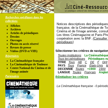
Recherches spécifiques dans les
collections
Notices descriptives des périodique
Affiches
française, de la Cinémathèque de To
Archives
Cinéma et de l'image animée, consul
Articles de périodiques
Les titres Cinémagazine et Paris-Ph
Dessins
coopération avec la BNF.
(Consulter 
Ouvrages
périodiques)
Photos en accés réservé
Revues de presse
Sélectionner les critères de navigation
Vidéos (DVD et VHS)
Toutes institutions
La Cinémathèque
Répertoires
Tous les périodiques
Périodiques n
La Cinémathèque française
TITRE
Tous
AB
C
DE
F
GHI
La Cinémathèque de Toulouse
PAYS
Tous
France
Etats-Unis
I
Centre National du Cinéma et de
DECENNIE
Toutes
<1900
1900
l'image animée
LANGUE
Toutes
Français
Anglai
Partenaires
Réinitialiser les critères
La Cinémathèque française - 0 périodi