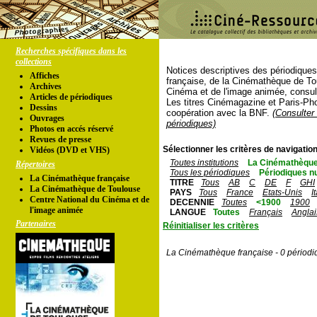
Recherches spécifiques dans les
collections
Notices descriptives des périodique
Affiches
française, de la Cinémathèque de To
Archives
Cinéma et de l'image animée, consul
Articles de périodiques
Les titres Cinémagazine et Paris-Ph
Dessins
coopération avec la BNF.
(Consulter 
Ouvrages
périodiques)
Photos en accés réservé
Revues de presse
Sélectionner les critères de navigation
Vidéos (DVD et VHS)
Toutes institutions
La Cinémathèque
Répertoires
Tous les périodiques
Périodiques n
La Cinémathèque française
TITRE
Tous
AB
C
DE
F
GHI
La Cinémathèque de Toulouse
PAYS
Tous
France
Etats-Unis
I
Centre National du Cinéma et de
DECENNIE
Toutes
<1900
1900
l'image animée
LANGUE
Toutes
Français
Anglai
Partenaires
Réinitialiser les critères
La Cinémathèque française - 0 périodi