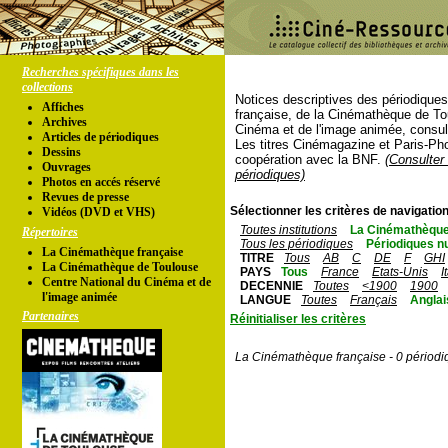
Recherches spécifiques dans les
collections
Notices descriptives des périodique
Affiches
française, de la Cinémathèque de To
Archives
Cinéma et de l'image animée, consul
Articles de périodiques
Les titres Cinémagazine et Paris-Ph
Dessins
coopération avec la BNF.
(Consulter 
Ouvrages
périodiques)
Photos en accés réservé
Revues de presse
Sélectionner les critères de navigation
Vidéos (DVD et VHS)
Toutes institutions
La Cinémathèque
Répertoires
Tous les périodiques
Périodiques n
La Cinémathèque française
TITRE
Tous
AB
C
DE
F
GHI
La Cinémathèque de Toulouse
PAYS
Tous
France
Etats-Unis
I
Centre National du Cinéma et de
DECENNIE
Toutes
<1900
1900
l'image animée
LANGUE
Toutes
Français
Anglai
Partenaires
Réinitialiser les critères
La Cinémathèque française - 0 périodi