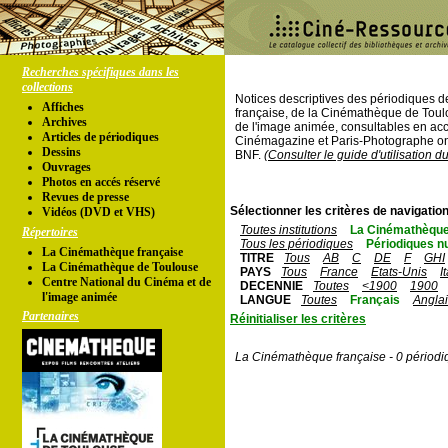
Recherches spécifiques dans les
collections
Notices descriptives des périodiques 
Affiches
française, de la Cinémathèque de Toul
Archives
de l'image animée, consultables en acc
Articles de périodiques
Cinémagazine et Paris-Photographe ont
Dessins
BNF.
(Consulter le guide d'utilisation d
Ouvrages
Photos en accés réservé
Revues de presse
Sélectionner les critères de navigation
Vidéos (DVD et VHS)
Toutes institutions
La Cinémathèque
Répertoires
Tous les périodiques
Périodiques n
La Cinémathèque française
TITRE
Tous
AB
C
DE
F
GHI
La Cinémathèque de Toulouse
PAYS
Tous
France
Etats-Unis
I
Centre National du Cinéma et de
DECENNIE
Toutes
<1900
1900
l'image animée
LANGUE
Toutes
Français
Angla
Partenaires
Réinitialiser les critères
La Cinémathèque française - 0 périodi