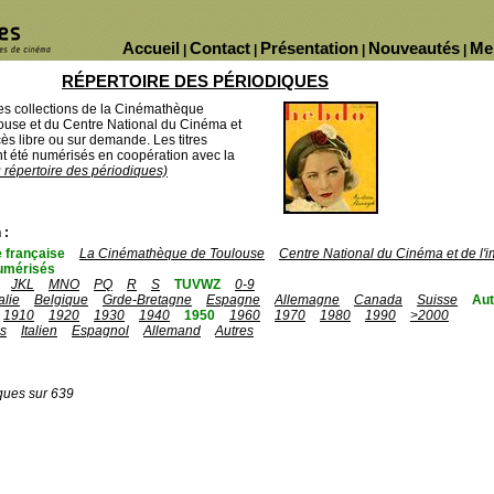
Accueil
Contact
Présentation
Nouveautés
Me
|
|
|
|
RÉPERTOIRE DES PÉRIODIQUES
des collections de la Cinémathèque
ouse et du Centre National du Cinéma et
ès libre ou sur demande. Les titres
 été numérisés en coopération avec la
u répertoire des périodiques)
 :
 française
La Cinémathèque de Toulouse
Centre National du Cinéma et de l
umérisés
JKL
MNO
PQ
R
S
TUVWZ
0-9
talie
Belgique
Grde-Bretagne
Espagne
Allemagne
Canada
Suisse
Aut
1910
1920
1930
1940
1950
1960
1970
1980
1990
>2000
is
Italien
Espagnol
Allemand
Autres
ques sur 639