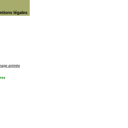
ntions légales
'image animée
res