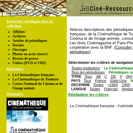
Recherches spécifiques dans les
collections
Notices descriptives des périodique
Affiches
française, de la Cinémathèque de To
Archives
Cinéma et de l'image animée, consul
Articles de périodiques
Les titres Cinémagazine et Paris-Ph
Dessins
coopération avec la BNF.
(Consulter 
Ouvrages
périodiques)
Photos en accés réservé
Revues de presse
Sélectionner les critères de navigation
Vidéos (DVD et VHS)
Toutes institutions
La Cinémathèque
Répertoires
Tous les périodiques
Périodiques n
La Cinémathèque française
TITRE
Tous
AB
C
DE
F
GHI
La Cinémathèque de Toulouse
PAYS
Tous
France
Etats-Unis
I
Centre National du Cinéma et de
DECENNIE
Toutes
<1900
1900
l'image animée
LANGUE
Toutes
Français
Anglai
Partenaires
Réinitialiser les critères
La Cinémathèque française - 0 périodi