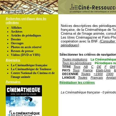
Recherches spécifiques dans les
collections
Notices descriptives des périodique
Affiches
française, de la Cinémathèque de To
Archives
Cinéma et de l'image animée, consul
Articles de périodiques
Les titres Cinémagazine et Paris-Ph
Dessins
coopération avec la BNF.
(Consulter 
Ouvrages
périodiques)
Photos en accés réservé
Revues de presse
Sélectionner les critères de navigation
Vidéos (DVD et VHS)
Toutes institutions
La Cinémathèque
Répertoires
Tous les périodiques
Périodiques n
La Cinémathèque française
TITRE
Tous
AB
C
DE
F
GHI
La Cinémathèque de Toulouse
PAYS
Tous
France
Etats-Unis
I
Centre National du Cinéma et de
DECENNIE
Toutes
<1900
1900
l'image animée
LANGUE
Toutes
Français
Anglai
Partenaires
Réinitialiser les critères
La Cinémathèque française - 0 périodi