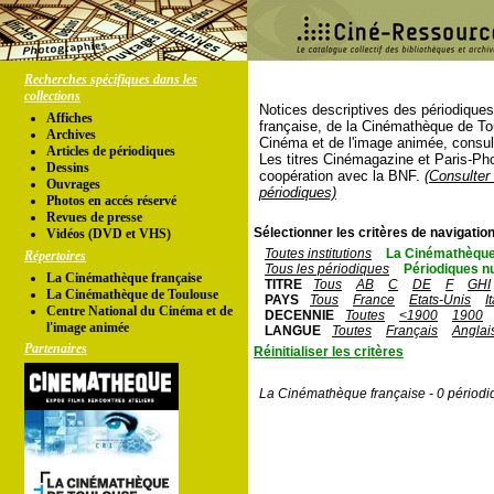
Recherches spécifiques dans les
collections
Notices descriptives des périodique
Affiches
française, de la Cinémathèque de To
Archives
Cinéma et de l'image animée, consul
Articles de périodiques
Les titres Cinémagazine et Paris-Ph
Dessins
coopération avec la BNF.
(Consulter 
Ouvrages
périodiques)
Photos en accés réservé
Revues de presse
Sélectionner les critères de navigation
Vidéos (DVD et VHS)
Toutes institutions
La Cinémathèque
Répertoires
Tous les périodiques
Périodiques n
La Cinémathèque française
TITRE
Tous
AB
C
DE
F
GHI
La Cinémathèque de Toulouse
PAYS
Tous
France
Etats-Unis
I
Centre National du Cinéma et de
DECENNIE
Toutes
<1900
1900
l'image animée
LANGUE
Toutes
Français
Anglai
Partenaires
Réinitialiser les critères
La Cinémathèque française - 0 périodi