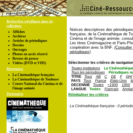
Recherches spécifiques dans les
collections
Notices descriptives des périodique
Affiches
française, de la Cinémathèque de To
Archives
Cinéma et de l'image animée, consul
Articles de périodiques
Les titres Cinémagazine et Paris-Ph
Dessins
coopération avec la BNF.
(Consulter 
Ouvrages
périodiques)
Photos en accés réservé
Revues de presse
Sélectionner les critères de navigation
Vidéos (DVD et VHS)
Toutes institutions
La Cinémathèque
Répertoires
Tous les périodiques
Périodiques n
La Cinémathèque française
TITRE
Tous
AB
C
DE
F
GHI
La Cinémathèque de Toulouse
PAYS
Tous
France
Etats-Unis
I
Centre National du Cinéma et de
DECENNIE
Toutes
<1900
1900
l'image animée
LANGUE
Toutes
Français
Anglai
Partenaires
Réinitialiser les critères
La Cinémathèque française - 0 périodi