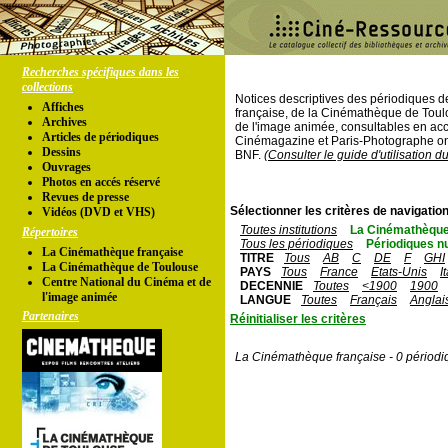
Recherches spécifiques dans les
collections
Notices descriptives des périodiques 
Affiches
française, de la Cinémathèque de Toul
Archives
de l'image animée, consultables en acc
Articles de périodiques
Cinémagazine et Paris-Photographe ont
Dessins
BNF.
(Consulter le guide d'utilisation d
Ouvrages
Photos en accés réservé
Revues de presse
Sélectionner les critères de navigation
Vidéos (DVD et VHS)
Toutes institutions
La Cinémathèque
Répertoires
Tous les périodiques
Périodiques n
La Cinémathèque française
TITRE
Tous
AB
C
DE
F
GHI
La Cinémathèque de Toulouse
PAYS
Tous
France
Etats-Unis
I
Centre National du Cinéma et de
DECENNIE
Toutes
<1900
1900
l'image animée
LANGUE
Toutes
Français
Anglai
Partenaires
Réinitialiser les critères
La Cinémathèque française - 0 périodi