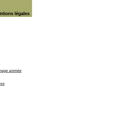
ntions légales
'image animée
res