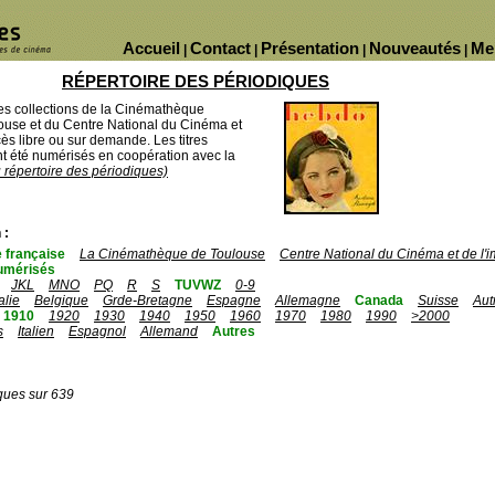
Accueil
Contact
Présentation
Nouveautés
Me
|
|
|
|
RÉPERTOIRE DES PÉRIODIQUES
des collections de la Cinémathèque
ouse et du Centre National du Cinéma et
ès libre ou sur demande. Les titres
 été numérisés en coopération avec la
u répertoire des périodiques)
 :
 française
La Cinémathèque de Toulouse
Centre National du Cinéma et de l
umérisés
JKL
MNO
PQ
R
S
TUVWZ
0-9
talie
Belgique
Grde-Bretagne
Espagne
Allemagne
Canada
Suisse
Aut
1910
1920
1930
1940
1950
1960
1970
1980
1990
>2000
s
Italien
Espagnol
Allemand
Autres
ques sur 639