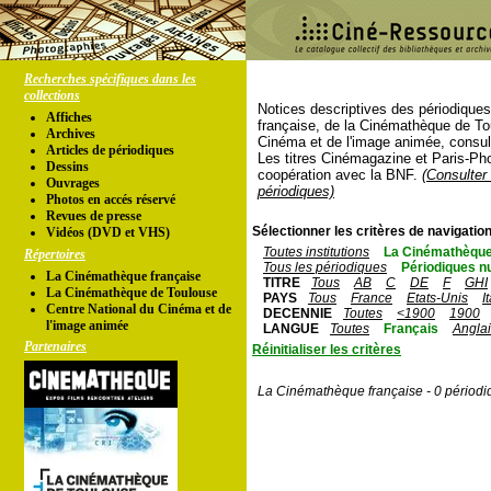
Recherches spécifiques dans les
collections
Notices descriptives des périodique
Affiches
française, de la Cinémathèque de To
Archives
Cinéma et de l'image animée, consul
Articles de périodiques
Les titres Cinémagazine et Paris-Ph
Dessins
coopération avec la BNF.
(Consulter 
Ouvrages
périodiques)
Photos en accés réservé
Revues de presse
Sélectionner les critères de navigation
Vidéos (DVD et VHS)
Toutes institutions
La Cinémathèque
Répertoires
Tous les périodiques
Périodiques n
La Cinémathèque française
TITRE
Tous
AB
C
DE
F
GHI
La Cinémathèque de Toulouse
PAYS
Tous
France
Etats-Unis
I
Centre National du Cinéma et de
DECENNIE
Toutes
<1900
1900
l'image animée
LANGUE
Toutes
Français
Angla
Partenaires
Réinitialiser les critères
La Cinémathèque française - 0 périodi