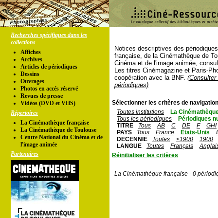
Recherches spécifiques dans les
collections
Notices descriptives des périodique
Affiches
française, de la Cinémathèque de To
Archives
Cinéma et de l'image animée, consul
Articles de périodiques
Les titres Cinémagazine et Paris-Ph
Dessins
coopération avec la BNF.
(Consulter 
Ouvrages
périodiques)
Photos en accés réservé
Revues de presse
Sélectionner les critères de navigation
Vidéos (DVD et VHS)
Toutes institutions
La Cinémathèque
Répertoires
Tous les périodiques
Périodiques n
La Cinémathèque française
TITRE
Tous
AB
C
DE
F
GHI
La Cinémathèque de Toulouse
PAYS
Tous
France
Etats-Unis
Centre National du Cinéma et de
DECENNIE
Toutes
<1900
1900
l'image animée
LANGUE
Toutes
Français
Anglai
Partenaires
Réinitialiser les critères
La Cinémathèque française - 0 périodi