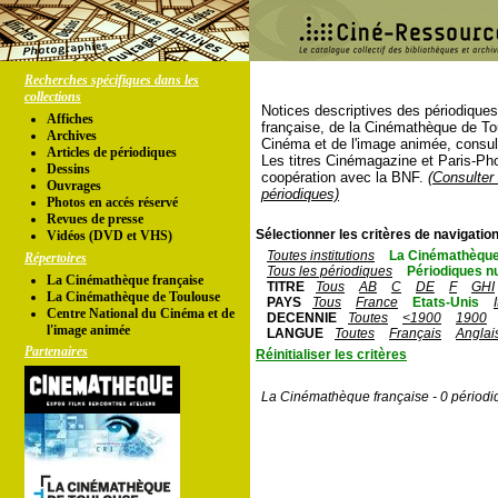
Recherches spécifiques dans les
collections
Notices descriptives des périodique
Affiches
française, de la Cinémathèque de To
Archives
Cinéma et de l'image animée, consul
Articles de périodiques
Les titres Cinémagazine et Paris-Ph
Dessins
coopération avec la BNF.
(Consulter 
Ouvrages
périodiques)
Photos en accés réservé
Revues de presse
Sélectionner les critères de navigation
Vidéos (DVD et VHS)
Toutes institutions
La Cinémathèque
Répertoires
Tous les périodiques
Périodiques n
La Cinémathèque française
TITRE
Tous
AB
C
DE
F
GHI
La Cinémathèque de Toulouse
PAYS
Tous
France
Etats-Unis
Centre National du Cinéma et de
DECENNIE
Toutes
<1900
1900
l'image animée
LANGUE
Toutes
Français
Anglai
Partenaires
Réinitialiser les critères
La Cinémathèque française - 0 périodi