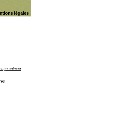
ntions légales
'image animée
res