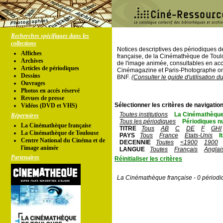
Recherches spécifiques dans les
collections
Notices descriptives des périodiques 
Affiches
française, de la Cinémathèque de Toul
Archives
de l'image animée, consultables en acc
Articles de périodiques
Cinémagazine et Paris-Photographe ont
Dessins
BNF.
(Consulter le guide d'utilisation d
Ouvrages
Photos en accés réservé
Revues de presse
Sélectionner les critères de navigation
Vidéos (DVD et VHS)
Toutes institutions
La Cinémathèque
Répertoires
Tous les périodiques
Périodiques n
La Cinémathèque française
TITRE
Tous
AB
C
DE
F
GHI
La Cinémathèque de Toulouse
PAYS
Tous
France
Etats-Unis
I
Centre National du Cinéma et de
DECENNIE
Toutes
<1900
1900
l'image animée
LANGUE
Toutes
Français
Anglai
Partenaires
Réinitialiser les critères
La Cinémathèque française - 0 périodi