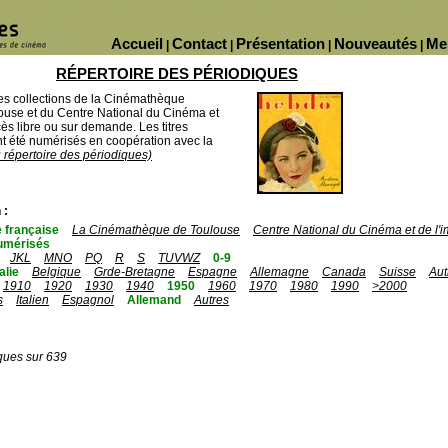
Accueil
Contact
Présentation
Nouveautés
Me
|
|
|
|
RÉPERTOIRE DES PÉRIODIQUES
des collections de la Cinémathèque
ouse et du Centre National du Cinéma et
ès libre ou sur demande. Les titres
 été numérisés en coopération avec la
u répertoire des périodiques)
 :
 française
La Cinémathèque de Toulouse
Centre National du Cinéma et de l
umérisés
JKL
MNO
PQ
R
S
TUVWZ
0-9
talie
Belgique
Grde-Bretagne
Espagne
Allemagne
Canada
Suisse
Aut
1910
1920
1930
1940
1950
1960
1970
1980
1990
>2000
s
Italien
Espagnol
Allemand
Autres
ques sur 639