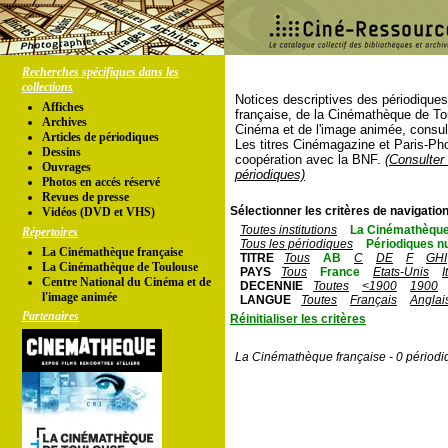
Recherches spécifiques dans les
collections
Notices descriptives des périodique
Affiches
française, de la Cinémathèque de To
Archives
Cinéma et de l'image animée, consul
Articles de périodiques
Les titres Cinémagazine et Paris-Ph
Dessins
coopération avec la BNF.
(Consulter 
Ouvrages
périodiques)
Photos en accés réservé
Revues de presse
Sélectionner les critères de navigation
Vidéos (DVD et VHS)
Toutes institutions
La Cinémathèque
Répertoires
Tous les périodiques
Périodiques n
La Cinémathèque française
TITRE
Tous
AB
C
DE
F
GHI
La Cinémathèque de Toulouse
PAYS
Tous
France
Etats-Unis
I
Centre National du Cinéma et de
DECENNIE
Toutes
<1900
1900
l'image animée
LANGUE
Toutes
Français
Anglai
Partenaires
Réinitialiser les critères
La Cinémathèque française - 0 périodi