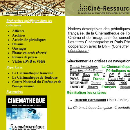
Recherches spécifiques dans les
collections
Notices descriptives des périodique
Affiches
française, de la Cinémathèque de To
Archives
Cinéma et de l'image animée, consul
Articles de périodiques
Les titres Cinémagazine et Paris-Ph
Dessins
coopération avec la BNF.
(Consulter 
Ouvrages
périodiques)
Photos en accés réservé
Revues de presse
Sélectionner les critères de navigation
Vidéos (DVD et VHS)
Toutes institutions
La Cinémathèque
Répertoires
Tous les périodiques
Périodiques n
La Cinémathèque française
TITRE
Tous
AB
C
DE
F
GHI
La Cinémathèque de Toulouse
PAYS
Tous
France
Etats-Unis
I
Centre National du Cinéma et de
DECENNIE
Toutes
<1900
1900
l'image animée
LANGUE
Toutes
Français
Angla
Partenaires
Réinitialiser les critères
Bulletin Paramount
(1921 - 1926)
La Cinémathèque française - 1 périodi