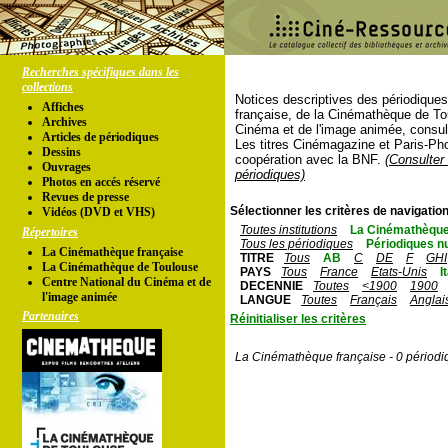
Recherches spécifiques dans les
collections
Notices descriptives des périodique
Affiches
française, de la Cinémathèque de To
Archives
Cinéma et de l'image animée, consul
Articles de périodiques
Les titres Cinémagazine et Paris-Ph
Dessins
coopération avec la BNF.
(Consulter 
Ouvrages
périodiques)
Photos en accés réservé
Revues de presse
Sélectionner les critères de navigation
Vidéos (DVD et VHS)
Toutes institutions
La Cinémathèque
Répertoires
Tous les périodiques
Périodiques n
La Cinémathèque française
TITRE
Tous
AB
C
DE
F
GHI
La Cinémathèque de Toulouse
PAYS
Tous
France
Etats-Unis
I
Centre National du Cinéma et de
DECENNIE
Toutes
<1900
1900
l'image animée
LANGUE
Toutes
Français
Anglai
Partenaires
Réinitialiser les critères
La Cinémathèque française - 0 périodi