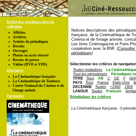
Recherches spécifiques dans les
collections
Notices descriptives des périodique
Affiches
française, de la Cinémathèque de To
Archives
Cinéma et de l'image animée, consul
Articles de périodiques
Les titres Cinémagazine et Paris-Ph
Dessins
coopération avec la BNF.
(Consulter 
Ouvrages
périodiques)
Photos en accés réservé
Revues de presse
Sélectionner les critères de navigation
Vidéos (DVD et VHS)
Toutes institutions
La Cinémathèque
Répertoires
Tous les périodiques
Périodiques n
La Cinémathèque française
TITRE
Tous
AB
C
DE
F
GHI
La Cinémathèque de Toulouse
PAYS
Tous
France
Etats-Unis
I
Centre National du Cinéma et de
DECENNIE
Toutes
<1900
1900
l'image animée
LANGUE
Toutes
Français
Angla
Partenaires
Réinitialiser les critères
La Cinémathèque française - 0 périodi