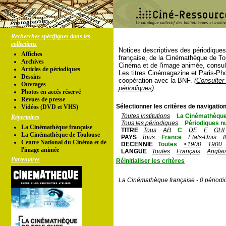
Recherches spécifiques dans les
collections
Notices descriptives des périodique
Affiches
française, de la Cinémathèque de To
Archives
Cinéma et de l'image animée, consul
Articles de périodiques
Les titres Cinémagazine et Paris-Ph
Dessins
coopération avec la BNF.
(Consulter 
Ouvrages
périodiques)
Photos en accés réservé
Revues de presse
Sélectionner les critères de navigation
Vidéos (DVD et VHS)
Toutes institutions
La Cinémathèque
Répertoires
Tous les périodiques
Périodiques n
La Cinémathèque française
TITRE
Tous
AB
C
DE
F
GHI
La Cinémathèque de Toulouse
PAYS
Tous
France
Etats-Unis
I
Centre National du Cinéma et de
DECENNIE
Toutes
<1900
1900
l'image animée
LANGUE
Toutes
Français
Anglai
Partenaires
Réinitialiser les critères
La Cinémathèque française - 0 périodi