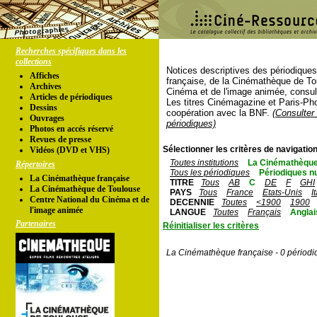
Recherches spécifiques dans les
collections
Notices descriptives des périodique
Affiches
française, de la Cinémathèque de To
Archives
Cinéma et de l'image animée, consul
Articles de périodiques
Les titres Cinémagazine et Paris-Ph
Dessins
coopération avec la BNF.
(Consulter 
Ouvrages
périodiques)
Photos en accés réservé
Revues de presse
Sélectionner les critères de navigation
Vidéos (DVD et VHS)
Toutes institutions
La Cinémathèque
Répertoires
Tous les périodiques
Périodiques n
La Cinémathèque française
TITRE
Tous
AB
C
DE
F
GHI
La Cinémathèque de Toulouse
PAYS
Tous
France
Etats-Unis
I
Centre National du Cinéma et de
DECENNIE
Toutes
<1900
1900
l'image animée
LANGUE
Toutes
Français
Anglai
Partenaires
Réinitialiser les critères
La Cinémathèque française - 0 périodi