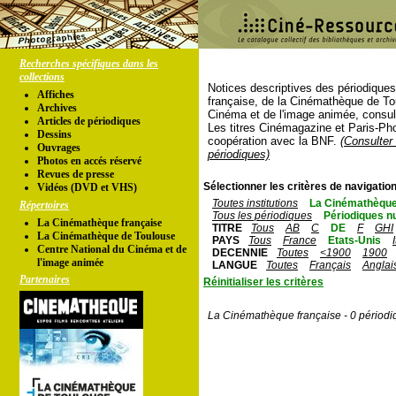
Recherches spécifiques dans les
collections
Notices descriptives des périodique
Affiches
française, de la Cinémathèque de To
Archives
Cinéma et de l'image animée, consul
Articles de périodiques
Les titres Cinémagazine et Paris-Ph
Dessins
coopération avec la BNF.
(Consulter 
Ouvrages
périodiques)
Photos en accés réservé
Revues de presse
Sélectionner les critères de navigation
Vidéos (DVD et VHS)
Toutes institutions
La Cinémathèque
Répertoires
Tous les périodiques
Périodiques n
La Cinémathèque française
TITRE
Tous
AB
C
DE
F
GHI
La Cinémathèque de Toulouse
PAYS
Tous
France
Etats-Unis
Centre National du Cinéma et de
DECENNIE
Toutes
<1900
1900
l'image animée
LANGUE
Toutes
Français
Anglai
Partenaires
Réinitialiser les critères
La Cinémathèque française - 0 périodi