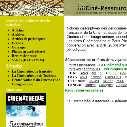
Recherches spécifiques dans les
collections
Notices descriptives des périodique
Affiches
française, de la Cinémathèque de To
Archives
Cinéma et de l'image animée, consul
Articles de périodiques
Les titres Cinémagazine et Paris-Ph
Dessins
coopération avec la BNF.
(Consulter 
Ouvrages
périodiques)
Photos en accés réservé
Revues de presse
Sélectionner les critères de navigation
Vidéos (DVD et VHS)
Toutes institutions
La Cinémathèque
Répertoires
Tous les périodiques
Périodiques n
La Cinémathèque française
TITRE
Tous
AB
C
DE
F
GHI
La Cinémathèque de Toulouse
PAYS
Tous
France
Etats-Unis
I
Centre National du Cinéma et de
DECENNIE
Toutes
<1900
1900
l'image animée
LANGUE
Toutes
Français
Anglai
Partenaires
Réinitialiser les critères
La Cinémathèque française - 0 périodi