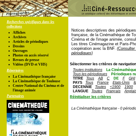
Recherches spécifiques dans les
collections
Notices descriptives des périodique
Affiches
française, de la Cinémathèque de To
Archives
Cinéma et de l'image animée, consul
Articles de périodiques
Les titres Cinémagazine et Paris-Ph
Dessins
coopération avec la BNF.
(Consulter 
Ouvrages
périodiques)
Photos en accés réservé
Revues de presse
Sélectionner les critères de navigation
Vidéos (DVD et VHS)
Toutes institutions
La Cinémathèque
Répertoires
Tous les périodiques
Périodiques n
La Cinémathèque française
TITRE
Tous
AB
C
DE
F
GHI
La Cinémathèque de Toulouse
PAYS
Tous
France
Etats-Unis
I
Centre National du Cinéma et de
DECENNIE
Toutes
<1900
1900
l'image animée
LANGUE
Toutes
Français
Anglai
Partenaires
Réinitialiser les critères
La Cinémathèque française - 0 périodi