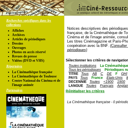
Recherches spécifiques dans les
collections
Notices descriptives des périodique
Affiches
française, de la Cinémathèque de To
Archives
Cinéma et de l'image animée, consul
Articles de périodiques
Les titres Cinémagazine et Paris-Ph
Dessins
coopération avec la BNF.
(Consulter 
Ouvrages
périodiques)
Photos en accés réservé
Revues de presse
Sélectionner les critères de navigation
Vidéos (DVD et VHS)
Toutes institutions
La Cinémathèque
Répertoires
Tous les périodiques
Périodiques n
La Cinémathèque française
TITRE
Tous
AB
C
DE
F
GHI
La Cinémathèque de Toulouse
PAYS
Tous
France
Etats-Unis
I
Centre National du Cinéma et de
DECENNIE
Toutes
<1900
1900
l'image animée
LANGUE
Toutes
Français
Anglai
Partenaires
Réinitialiser les critères
La Cinémathèque française - 0 périodi