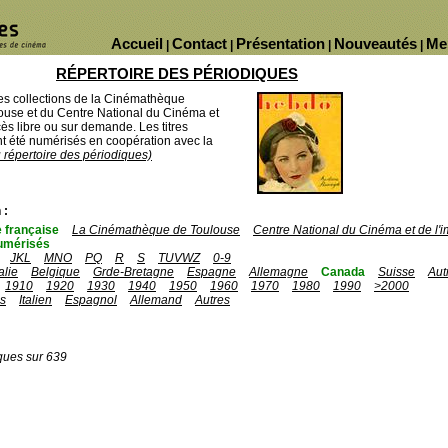
Accueil
Contact
Présentation
Nouveautés
Me
|
|
|
|
RÉPERTOIRE DES PÉRIODIQUES
des collections de la Cinémathèque
ouse et du Centre National du Cinéma et
ès libre ou sur demande. Les titres
 été numérisés en coopération avec la
u répertoire des périodiques)
 :
 française
La Cinémathèque de Toulouse
Centre National du Cinéma et de l
umérisés
JKL
MNO
PQ
R
S
TUVWZ
0-9
talie
Belgique
Grde-Bretagne
Espagne
Allemagne
Canada
Suisse
Aut
1910
1920
1930
1940
1950
1960
1970
1980
1990
>2000
is
Italien
Espagnol
Allemand
Autres
ques sur 639