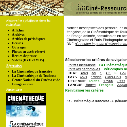
Recherches spécifiques dans les
collections
Notices descriptives des périodiques 
Affiches
française, de la Cinémathèque de Toul
Archives
de l'image animée, consultables en acc
Articles de périodiques
Cinémagazine et Paris-Photographe ont
Dessins
BNF.
(Consulter le guide d'utilisation d
Ouvrages
Photos en accés réservé
Revues de presse
Sélectionner les critères de navigation
Vidéos (DVD et VHS)
Toutes institutions
La Cinémathèque
Répertoires
Tous les périodiques
Périodiques n
La Cinémathèque française
TITRE
Tous
AB
C
DE
F
GHI
La Cinémathèque de Toulouse
PAYS
Tous
France
Etats-Unis
I
Centre National du Cinéma et de
DECENNIE
Toutes
<1900
1900
l'image animée
LANGUE
Toutes
Français
Angla
Partenaires
Réinitialiser les critères
La Cinémathèque française - 0 périodi