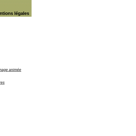
ntions légales
'image animée
res