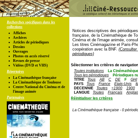
Recherches spécifiques dans les
collections
Notices descriptives des périodique
Affiches
française, de la Cinémathèque de To
Archives
Cinéma et de l'image animée, consul
Articles de périodiques
Les titres Cinémagazine et Paris-Ph
Dessins
coopération avec la BNF.
(Consulter 
Ouvrages
périodiques)
Photos en accés réservé
Revues de presse
Sélectionner les critères de navigation
Vidéos (DVD et VHS)
Toutes institutions
La Cinémathèque
Répertoires
Tous les périodiques
Périodiques n
La Cinémathèque française
TITRE
Tous
AB
C
DE
F
GHI
La Cinémathèque de Toulouse
PAYS
Tous
France
Etats-Unis
I
Centre National du Cinéma et de
DECENNIE
Toutes
<1900
1900
l'image animée
LANGUE
Toutes
Français
Anglai
Partenaires
Réinitialiser les critères
La Cinémathèque française - 0 périodi