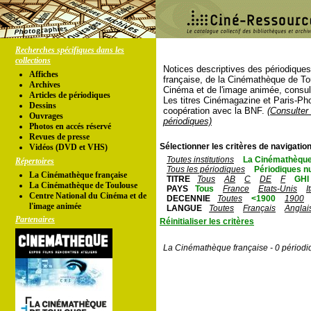
Recherches spécifiques dans les
collections
Notices descriptives des périodique
Affiches
française, de la Cinémathèque de To
Archives
Cinéma et de l'image animée, consul
Articles de périodiques
Les titres Cinémagazine et Paris-Ph
Dessins
coopération avec la BNF.
(Consulter 
Ouvrages
périodiques)
Photos en accés réservé
Revues de presse
Sélectionner les critères de navigation
Vidéos (DVD et VHS)
Toutes institutions
La Cinémathèque
Répertoires
Tous les périodiques
Périodiques n
La Cinémathèque française
TITRE
Tous
AB
C
DE
F
GHI
La Cinémathèque de Toulouse
PAYS
Tous
France
Etats-Unis
I
Centre National du Cinéma et de
DECENNIE
Toutes
<1900
1900
l'image animée
LANGUE
Toutes
Français
Anglai
Partenaires
Réinitialiser les critères
La Cinémathèque française - 0 périodi