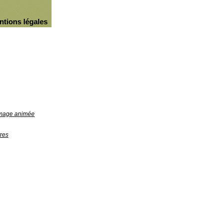
ntions légales
'image animée
res