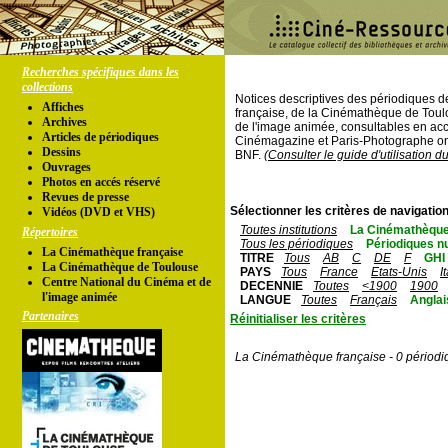
Recherches spécifiques dans les
collections
Notices descriptives des périodiques 
Affiches
française, de la Cinémathèque de Toul
Archives
de l'image animée, consultables en acc
Articles de périodiques
Cinémagazine et Paris-Photographe ont
Dessins
BNF.
(Consulter le guide d'utilisation d
Ouvrages
Photos en accés réservé
Revues de presse
Sélectionner les critères de navigation
Vidéos (DVD et VHS)
Toutes institutions
La Cinémathèque
Répertoires
Tous les périodiques
Périodiques n
La Cinémathèque française
TITRE
Tous
AB
C
DE
F
GHI
La Cinémathèque de Toulouse
PAYS
Tous
France
Etats-Unis
I
Centre National du Cinéma et de
DECENNIE
Toutes
<1900
1900
l'image animée
LANGUE
Toutes
Français
Anglai
Partenaires
Réinitialiser les critères
La Cinémathèque française - 0 périodi