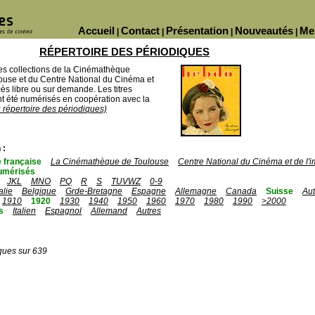
Accueil
Contact
Présentation
Nouveautés
Me
|
|
|
|
RÉPERTOIRE DES PÉRIODIQUES
des collections de la Cinémathèque
ouse et du Centre National du Cinéma et
ès libre ou sur demande. Les titres
 été numérisés en coopération avec la
u répertoire des périodiques)
 :
 française
La Cinémathèque de Toulouse
Centre National du Cinéma et de l
umérisés
JKL
MNO
PQ
R
S
TUVWZ
0-9
talie
Belgique
Grde-Bretagne
Espagne
Allemagne
Canada
Suisse
Aut
1910
1920
1930
1940
1950
1960
1970
1980
1990
>2000
s
Italien
Espagnol
Allemand
Autres
ques sur 639