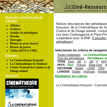
Recherches spécifiques dans les
collections
Notices descriptives des périodique
Affiches
française, de la Cinémathèque de To
Archives
Cinéma et de l'image animée, consul
Articles de périodiques
Les titres Cinémagazine et Paris-Ph
Dessins
coopération avec la BNF.
(Consulter 
Ouvrages
périodiques)
Photos en accés réservé
Revues de presse
Sélectionner les critères de navigation
Vidéos (DVD et VHS)
Toutes institutions
La Cinémathèque
Répertoires
Tous les périodiques
Périodiques n
La Cinémathèque française
TITRE
Tous
AB
C
DE
F
GHI
La Cinémathèque de Toulouse
PAYS
Tous
France
Etats-Unis
I
Centre National du Cinéma et de
DECENNIE
Toutes
<1900
1900
l'image animée
LANGUE
Toutes
Français
Anglai
Partenaires
Réinitialiser les critères
La Cinémathèque française - 0 périodi