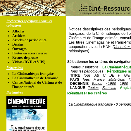
Recherches spécifiques dans les
collections
Notices descriptives des périodique
Affiches
française, de la Cinémathèque de To
Archives
Cinéma et de l'image animée, consul
Articles de périodiques
Les titres Cinémagazine et Paris-Ph
Dessins
coopération avec la BNF.
(Consulter 
Ouvrages
périodiques)
Photos en accés réservé
Revues de presse
Sélectionner les critères de navigation
Vidéos (DVD et VHS)
Toutes institutions
La Cinémathèque
Répertoires
Tous les périodiques
Périodiques n
La Cinémathèque française
TITRE
Tous
AB
C
DE
F
GHI
La Cinémathèque de Toulouse
PAYS
Tous
France
Etats-Unis
I
Centre National du Cinéma et de
DECENNIE
Toutes
<1900
1900
l'image animée
LANGUE
Toutes
Français
Anglai
Partenaires
Réinitialiser les critères
La Cinémathèque française - 0 périodi