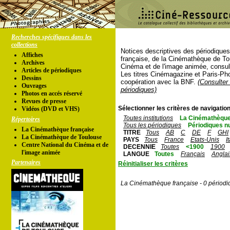
Recherches spécifiques dans les
collections
Notices descriptives des périodique
Affiches
française, de la Cinémathèque de To
Archives
Cinéma et de l'image animée, consul
Articles de périodiques
Les titres Cinémagazine et Paris-Ph
Dessins
coopération avec la BNF.
(Consulter 
Ouvrages
périodiques)
Photos en accés réservé
Revues de presse
Sélectionner les critères de navigation
Vidéos (DVD et VHS)
Toutes institutions
La Cinémathèque
Répertoires
Tous les périodiques
Périodiques n
La Cinémathèque française
TITRE
Tous
AB
C
DE
F
GHI
La Cinémathèque de Toulouse
PAYS
Tous
France
Etats-Unis
I
Centre National du Cinéma et de
DECENNIE
Toutes
<1900
1900
l'image animée
LANGUE
Toutes
Français
Anglai
Partenaires
Réinitialiser les critères
La Cinémathèque française - 0 périodi