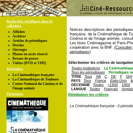
Recherches spécifiques dans les
collections
Notices descriptives des périodique
Affiches
française, de la Cinémathèque de To
Archives
Cinéma et de l'image animée, consul
Articles de périodiques
Les titres Cinémagazine et Paris-Ph
Dessins
coopération avec la BNF.
(Consulter 
Ouvrages
périodiques)
Photos en accés réservé
Revues de presse
Sélectionner les critères de navigation
Vidéos (DVD et VHS)
Toutes institutions
La Cinémathèque
Répertoires
Tous les périodiques
Périodiques n
La Cinémathèque française
TITRE
Tous
AB
C
DE
F
GHI
La Cinémathèque de Toulouse
PAYS
Tous
France
Etats-Unis
I
Centre National du Cinéma et de
DECENNIE
Toutes
<1900
1900
l'image animée
LANGUE
Toutes
Français
Anglai
Partenaires
Réinitialiser les critères
La Cinémathèque française - 0 périodi