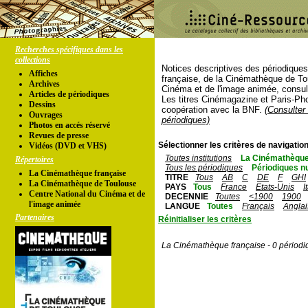
Recherches spécifiques dans les
collections
Notices descriptives des périodique
Affiches
française, de la Cinémathèque de To
Archives
Cinéma et de l'image animée, consul
Articles de périodiques
Les titres Cinémagazine et Paris-Ph
Dessins
coopération avec la BNF.
(Consulter 
Ouvrages
périodiques)
Photos en accés réservé
Revues de presse
Sélectionner les critères de navigation
Vidéos (DVD et VHS)
Toutes institutions
La Cinémathèque
Répertoires
Tous les périodiques
Périodiques n
La Cinémathèque française
TITRE
Tous
AB
C
DE
F
GHI
La Cinémathèque de Toulouse
PAYS
Tous
France
Etats-Unis
I
Centre National du Cinéma et de
DECENNIE
Toutes
<1900
1900
l'image animée
LANGUE
Toutes
Français
Anglai
Partenaires
Réinitialiser les critères
La Cinémathèque française - 0 périodi