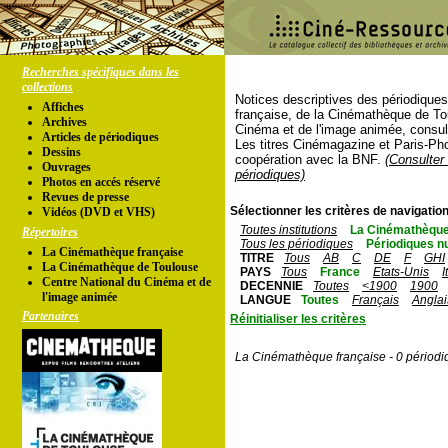
Recherches spécifiques dans les
collections
Notices descriptives des périodique
Affiches
française, de la Cinémathèque de To
Archives
Cinéma et de l'image animée, consul
Articles de périodiques
Les titres Cinémagazine et Paris-Ph
Dessins
coopération avec la BNF.
(Consulter 
Ouvrages
périodiques)
Photos en accés réservé
Revues de presse
Sélectionner les critères de navigation
Vidéos (DVD et VHS)
Toutes institutions
La Cinémathèque
Répertoires
Tous les périodiques
Périodiques n
La Cinémathèque française
TITRE
Tous
AB
C
DE
F
GHI
La Cinémathèque de Toulouse
PAYS
Tous
France
Etats-Unis
I
Centre National du Cinéma et de
DECENNIE
Toutes
<1900
1900
l'image animée
LANGUE
Toutes
Français
Anglai
Partenaires
Réinitialiser les critères
La Cinémathèque française - 0 périodi