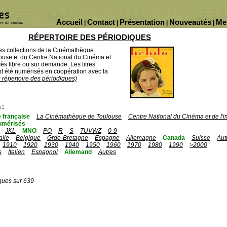
Accueil
Contact
Présentation
Nouveautés
Me
|
|
|
|
RÉPERTOIRE DES PÉRIODIQUES
des collections de la Cinémathèque
ouse et du Centre National du Cinéma et
ès libre ou sur demande. Les titres
 été numérisés en coopération avec la
u répertoire des périodiques)
 :
 française
La Cinémathèque de Toulouse
Centre National du Cinéma et de l
umérisés
JKL
MNO
PQ
R
S
TUVWZ
0-9
talie
Belgique
Grde-Bretagne
Espagne
Allemagne
Canada
Suisse
Aut
1910
1920
1930
1940
1950
1960
1970
1980
1990
>2000
s
Italien
Espagnol
Allemand
Autres
ques sur 639