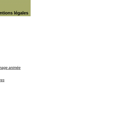
ntions légales
'image animée
res