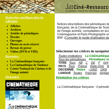
Recherches spécifiques dans les
collections
Notices descriptives des périodiques 
Affiches
française, de la Cinémathèque de Toul
Archives
de l'image animée, consultables en acc
Articles de périodiques
Cinémagazine et Paris-Photographe ont
Dessins
BNF.
(Consulter le guide d'utilisation d
Ouvrages
Photos en accés réservé
Revues de presse
Sélectionner les critères de navigation
Vidéos (DVD et VHS)
Toutes institutions
La Cinémathèque
Répertoires
Tous les périodiques
Périodiques n
La Cinémathèque française
TITRE
Tous
AB
C
DE
F
GHI
La Cinémathèque de Toulouse
PAYS
Tous
France
Etats-Unis
I
Centre National du Cinéma et de
DECENNIE
Toutes
<1900
1900
l'image animée
LANGUE
Toutes
Français
Anglai
Partenaires
Réinitialiser les critères
La Cinémathèque française - 0 périodi