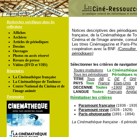
Recherches spécifiques dans les
collections
Notices descriptives des périodique
Affiches
française, de la Cinémathèque de To
Archives
Cinéma et de l'image animée, consul
Articles de périodiques
Les titres Cinémagazine et Paris-Ph
Dessins
coopération avec la BNF.
(Consulter 
Ouvrages
périodiques)
Photos en accés réservé
Revues de presse
Sélectionner les critères de navigation
Vidéos (DVD et VHS)
Toutes institutions
La Cinémathèque
Répertoires
Tous les périodiques
Périodiques n
La Cinémathèque française
TITRE
Tous
AB
C
DE
F
GHI
La Cinémathèque de Toulouse
PAYS
Tous
France
Etats-Unis
I
Centre National du Cinéma et de
DECENNIE
Toutes
<1900
1900
l'image animée
LANGUE
Toutes
Français
Anglai
Partenaires
Réinitialiser les critères
Paramount française
(1936 - 193
Paramount revue
(1928 - 1929)
Paris-photographe
(1891 - 1894)
La Cinémathèque française - 6 périodi