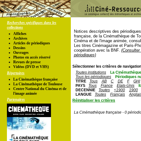
Recherches spécifiques dans les
collections
Notices descriptives des périodique
Affiches
française, de la Cinémathèque de To
Archives
Cinéma et de l'image animée, consul
Articles de périodiques
Les titres Cinémagazine et Paris-Ph
Dessins
coopération avec la BNF.
(Consulter 
Ouvrages
périodiques)
Photos en accés réservé
Revues de presse
Sélectionner les critères de navigation
Vidéos (DVD et VHS)
Toutes institutions
La Cinémathèque
Répertoires
Tous les périodiques
Périodiques n
La Cinémathèque française
TITRE
Tous
AB
C
DE
F
GHI
La Cinémathèque de Toulouse
PAYS
Tous
France
Etats-Unis
I
Centre National du Cinéma et de
DECENNIE
Toutes
<1900
1900
l'image animée
LANGUE
Toutes
Français
Anglai
Partenaires
Réinitialiser les critères
La Cinémathèque française - 0 périodi