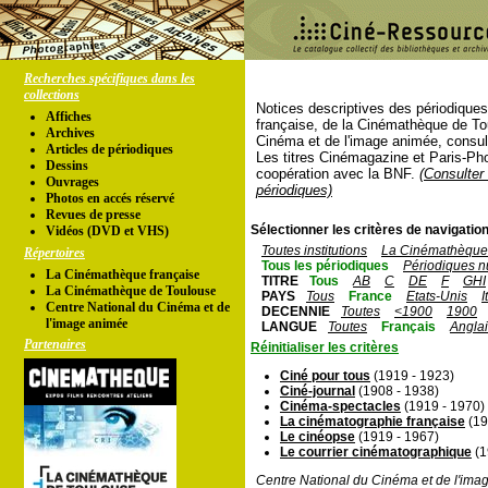
Recherches spécifiques dans les
collections
Notices descriptives des périodique
Affiches
française, de la Cinémathèque de To
Archives
Cinéma et de l'image animée, consul
Articles de périodiques
Les titres Cinémagazine et Paris-Ph
Dessins
coopération avec la BNF.
(Consulter 
Ouvrages
périodiques)
Photos en accés réservé
Revues de presse
Sélectionner les critères de navigation
Vidéos (DVD et VHS)
Toutes institutions
La Cinémathèque 
Répertoires
Tous les périodiques
Périodiques n
La Cinémathèque française
TITRE
Tous
AB
C
DE
F
GHI
La Cinémathèque de Toulouse
PAYS
Tous
France
Etats-Unis
I
Centre National du Cinéma et de
DECENNIE
Toutes
<1900
1900
l'image animée
LANGUE
Toutes
Français
Angla
Partenaires
Réinitialiser les critères
Ciné pour tous
(1919 - 1923)
Ciné-journal
(1908 - 1938)
Cinéma-spectacles
(1919 - 1970)
La cinématographie française
(19
Le cinéopse
(1919 - 1967)
Le courrier cinématographique
(1
Centre National du Cinéma et de l'ima