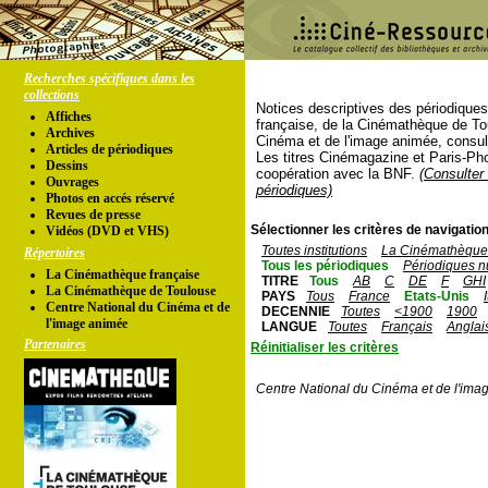
Recherches spécifiques dans les
collections
Notices descriptives des périodique
Affiches
française, de la Cinémathèque de To
Archives
Cinéma et de l'image animée, consul
Articles de périodiques
Les titres Cinémagazine et Paris-Ph
Dessins
coopération avec la BNF.
(Consulter 
Ouvrages
périodiques)
Photos en accés réservé
Revues de presse
Sélectionner les critères de navigation
Vidéos (DVD et VHS)
Toutes institutions
La Cinémathèque 
Répertoires
Tous les périodiques
Périodiques n
La Cinémathèque française
TITRE
Tous
AB
C
DE
F
GHI
La Cinémathèque de Toulouse
PAYS
Tous
France
Etats-Unis
Centre National du Cinéma et de
DECENNIE
Toutes
<1900
1900
l'image animée
LANGUE
Toutes
Français
Anglai
Partenaires
Réinitialiser les critères
Centre National du Cinéma et de l'ima