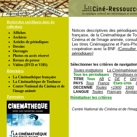
Recherches spécifiques dans les
collections
Notices descriptives des périodique
Affiches
française, de la Cinémathèque de To
Archives
Cinéma et de l'image animée, consul
Articles de périodiques
Les titres Cinémagazine et Paris-Ph
Dessins
coopération avec la BNF.
(Consulter 
Ouvrages
périodiques)
Photos en accés réservé
Revues de presse
Sélectionner les critères de navigation
Vidéos (DVD et VHS)
Toutes institutions
La Cinémathèque 
Répertoires
Tous les périodiques
Périodiques n
La Cinémathèque française
TITRE
Tous
AB
C
DE
F
GHI
La Cinémathèque de Toulouse
PAYS
Tous
France
Etats-Unis
Centre National du Cinéma et de
DECENNIE
Toutes
<1900
1900
l'image animée
LANGUE
Toutes
Français
Anglai
Partenaires
Réinitialiser les critères
Centre National du Cinéma et de l'ima