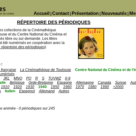
Accueil
Contact
Présentation
Nouveautés
Me
|
|
|
|
RÉPERTOIRE DES PÉRIODIQUES
des collections de la Cinémathèque
ouse et du Centre National du Cinéma et
ès libre ou sur demande. Les titres
 été numérisés en coopération avec la
u répertoire des périodiques)
 :
française
La Cinémathèque de Toulouse
Centre National du Cinéma et de l
umérisés
JKL
MNO
PQ
R
S
TUVWZ
0-9
talie
Belgique
Grde-Bretagne
Espagne
Allemagne
Canada
Suisse
Aut
1910
1920
1930
1940
1950
1960
1970
1980
1990
>2000
s
Italien
Espagnol
Allemand
Autres
ge animée - 0 périodiques sur 245