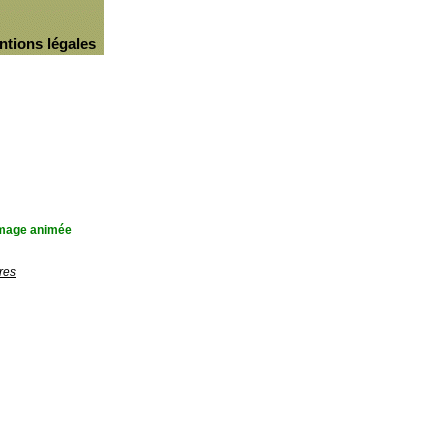
ntions légales
'image animée
res