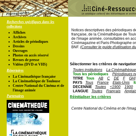
Recherches spécifiques dans les
collections
Notices descriptives des périodiques 
Affiches
française, de la Cinémathèque de Toul
Archives
de l'image animée, consultables en acc
Articles de périodiques
Cinémagazine et Paris-Photographe ont
Dessins
BNF.
(Consulter le guide d'utilisation d
Ouvrages
Photos en accés réservé
Revues de presse
Sélectionner les critères de navigation
Vidéos (DVD et VHS)
Toutes institutions
La Cinémathèque 
Répertoires
Tous les périodiques
Périodiques n
La Cinémathèque française
TITRE
Tous
AB
C
DE
F
GHI
La Cinémathèque de Toulouse
PAYS
Tous
France
Etats-Unis
I
Centre National du Cinéma et de
DECENNIE
Toutes
<1900
1900
l'image animée
LANGUE
Toutes
Français
Anglai
Partenaires
Réinitialiser les critères
Centre National du Cinéma et de l'ima