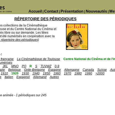
Accueil
Contact
Présentation
Nouveautés
Me
|
|
|
|
RÉPERTOIRE DES PÉRIODIQUES
des collections de la Cinémathèque
ouse et du Centre National du Cinéma et
ès libre ou sur demande. Les titres
 été numérisés en coopération avec la
u répertoire des périodiques)
 :
française
La Cinémathèque de Toulouse
Centre National du Cinéma et de l
umérisés
JKL
MNO
PQ
R
S
TUVWZ
0-9
talie
Belgique
Grde-Bretagne
Espagne
Allemagne
Canada
Suisse
Aut
1910
1920
1930
1940
1950
1960
1970
1980
1990
>2000
s
Italien
Espagnol
Allemand
Autres
ge animée - 1 périodiques sur 245