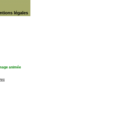
ntions légales
'image animée
res