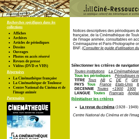
Recherches spécifiques dans les
collections
Notices descriptives des périodiques 
Affiches
française, de la Cinémathèque de Toul
Archives
de l'image animée, consultables en acc
Articles de périodiques
Cinémagazine et Paris-Photographe ont
Dessins
BNF.
(Consulter le guide d'utilisation d
Ouvrages
Photos en accés réservé
Revues de presse
Sélectionner les critères de navigation
Vidéos (DVD et VHS)
Toutes institutions
La Cinémathèque 
Répertoires
Tous les périodiques
Périodiques n
La Cinémathèque française
TITRE
Tous
AB
C
DE
F
GHI
La Cinémathèque de Toulouse
PAYS
Tous
France
Etats-Unis
I
Centre National du Cinéma et de
DECENNIE
Toutes
<1900
1900
l'image animée
LANGUE
Toutes
Français
Anglai
Partenaires
Réinitialiser les critères
La revue du cinéma
(1928 - 1949)
Centre National du Cinéma et de l'ima