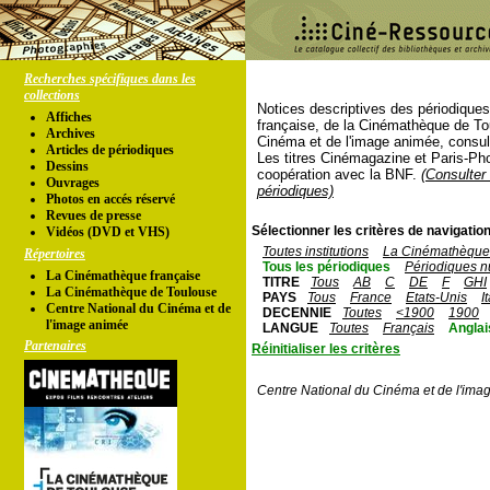
Recherches spécifiques dans les
collections
Notices descriptives des périodique
Affiches
française, de la Cinémathèque de To
Archives
Cinéma et de l'image animée, consul
Articles de périodiques
Les titres Cinémagazine et Paris-Ph
Dessins
coopération avec la BNF.
(Consulter 
Ouvrages
périodiques)
Photos en accés réservé
Revues de presse
Sélectionner les critères de navigation
Vidéos (DVD et VHS)
Toutes institutions
La Cinémathèque 
Répertoires
Tous les périodiques
Périodiques n
La Cinémathèque française
TITRE
Tous
AB
C
DE
F
GHI
La Cinémathèque de Toulouse
PAYS
Tous
France
Etats-Unis
I
Centre National du Cinéma et de
DECENNIE
Toutes
<1900
1900
l'image animée
LANGUE
Toutes
Français
Anglai
Partenaires
Réinitialiser les critères
Centre National du Cinéma et de l'ima