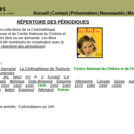
Accueil
Contact
Présentation
Nouveautés
Me
|
|
|
|
RÉPERTOIRE DES PÉRIODIQUES
des collections de la Cinémathèque
ouse et du Centre National du Cinéma et
ès libre ou sur demande. Les titres
 été numérisés en coopération avec la
u répertoire des périodiques)
 :
française
La Cinémathèque de Toulouse
Centre National du Cinéma et de l
umérisés
JKL
MNO
PQ
R
S
TUVWZ
0-9
talie
Belgique
Grde-Bretagne
Espagne
Allemagne
Canada
Suisse
Aut
1910
1920
1930
1940
1950
1960
1970
1980
1990
>2000
s
Italien
Espagnol
Allemand
Autres
ge animée - 0 périodiques sur 245