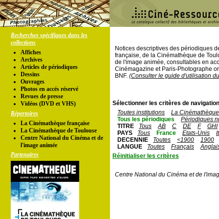
Recherches spécifiques dans les
collections
Notices descriptives des périodiques 
Affiches
française, de la Cinémathèque de Toul
Archives
de l'image animée, consultables en acc
Articles de périodiques
Cinémagazine et Paris-Photographe ont
Dessins
BNF.
(Consulter le guide d'utilisation d
Ouvrages
Photos en accés réservé
Revues de presse
Sélectionner les critères de navigation
Vidéos (DVD et VHS)
Toutes institutions
La Cinémathèque 
Répertoires
Tous les périodiques
Périodiques n
La Cinémathèque française
TITRE
Tous
AB
C
DE
F
GHI
La Cinémathèque de Toulouse
PAYS
Tous
France
Etats-Unis
I
Centre National du Cinéma et de
DECENNIE
Toutes
<1900
1900
l'image animée
LANGUE
Toutes
Français
Anglai
Partenaires
Réinitialiser les critères
Centre National du Cinéma et de l'ima