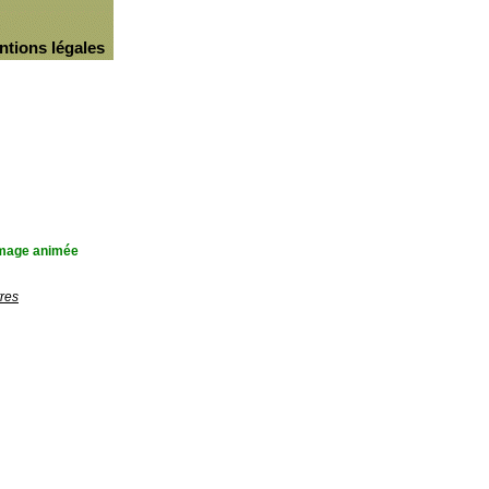
ntions légales
'image animée
res