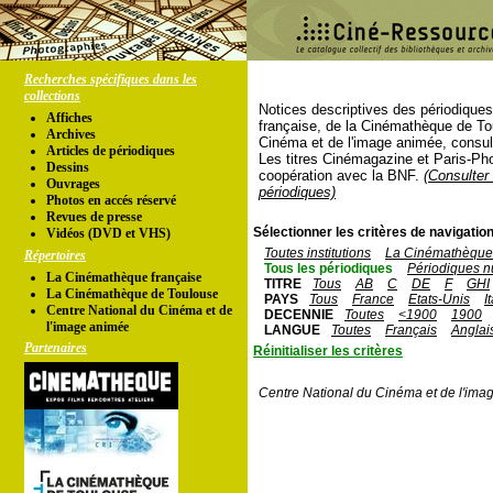
Recherches spécifiques dans les
collections
Notices descriptives des périodique
Affiches
française, de la Cinémathèque de To
Archives
Cinéma et de l'image animée, consul
Articles de périodiques
Les titres Cinémagazine et Paris-Ph
Dessins
coopération avec la BNF.
(Consulter 
Ouvrages
périodiques)
Photos en accés réservé
Revues de presse
Sélectionner les critères de navigation
Vidéos (DVD et VHS)
Toutes institutions
La Cinémathèque 
Répertoires
Tous les périodiques
Périodiques n
La Cinémathèque française
TITRE
Tous
AB
C
DE
F
GHI
La Cinémathèque de Toulouse
PAYS
Tous
France
Etats-Unis
I
Centre National du Cinéma et de
DECENNIE
Toutes
<1900
1900
l'image animée
LANGUE
Toutes
Français
Anglai
Partenaires
Réinitialiser les critères
Centre National du Cinéma et de l'ima