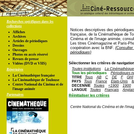
Recherches spécifiques dans les
collections
Notices descriptives des périodique
Affiches
française, de la Cinémathèque de To
Archives
Cinéma et de l'image animée, consul
Articles de périodiques
Les titres Cinémagazine et Paris-Ph
Dessins
coopération avec la BNF.
(Consulter 
Ouvrages
périodiques)
Photos en accés réservé
Revues de presse
Sélectionner les critères de navigation
Vidéos (DVD et VHS)
Toutes institutions
La Cinémathèque 
Répertoires
Tous les périodiques
Périodiques n
La Cinémathèque française
TITRE
Tous
AB
C
DE
F
GHI
La Cinémathèque de Toulouse
PAYS
Tous
France
Etats-Unis
I
Centre National du Cinéma et de
DECENNIE
Toutes
<1900
1900
l'image animée
LANGUE
Toutes
Français
Anglai
Partenaires
Réinitialiser les critères
Centre National du Cinéma et de l'ima