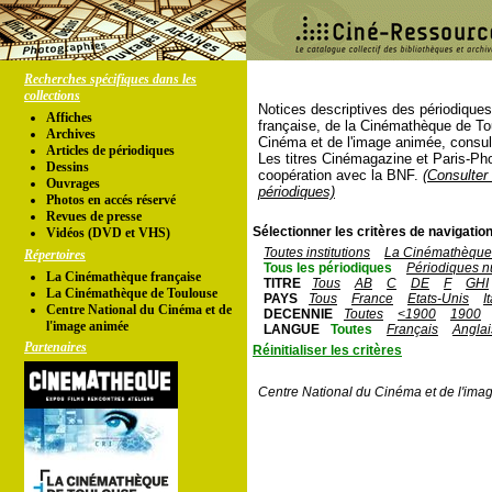
Recherches spécifiques dans les
collections
Notices descriptives des périodique
Affiches
française, de la Cinémathèque de To
Archives
Cinéma et de l'image animée, consul
Articles de périodiques
Les titres Cinémagazine et Paris-Ph
Dessins
coopération avec la BNF.
(Consulter 
Ouvrages
périodiques)
Photos en accés réservé
Revues de presse
Sélectionner les critères de navigation
Vidéos (DVD et VHS)
Toutes institutions
La Cinémathèque 
Répertoires
Tous les périodiques
Périodiques n
La Cinémathèque française
TITRE
Tous
AB
C
DE
F
GHI
La Cinémathèque de Toulouse
PAYS
Tous
France
Etats-Unis
I
Centre National du Cinéma et de
DECENNIE
Toutes
<1900
1900
l'image animée
LANGUE
Toutes
Français
Anglai
Partenaires
Réinitialiser les critères
Centre National du Cinéma et de l'ima