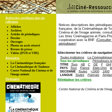
Recherches spécifiques dans les
collections
Notices descriptives des périodique
Affiches
française, de la Cinémathèque de To
Archives
Cinéma et de l'image animée, consul
Articles de périodiques
Les titres Cinémagazine et Paris-Ph
Dessins
coopération avec la BNF.
(Consulter 
Ouvrages
périodiques)
Photos en accés réservé
Revues de presse
Sélectionner les critères de navigation
Vidéos (DVD et VHS)
Toutes institutions
La Cinémathèque 
Répertoires
Tous les périodiques
Périodiques n
La Cinémathèque française
TITRE
Tous
AB
C
DE
F
GHI
La Cinémathèque de Toulouse
PAYS
Tous
France
Etats-Unis
I
Centre National du Cinéma et de
DECENNIE
Toutes
<1900
1900
l'image animée
LANGUE
Toutes
Français
Anglai
Partenaires
Réinitialiser les critères
Centre National du Cinéma et de l'ima