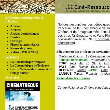
Recherches spécifiques dans les
collections
Notices descriptives des périodique
Affiches
française, de la Cinémathèque de To
Archives
Cinéma et de l'image animée, consul
Articles de périodiques
Les titres Cinémagazine et Paris-Ph
Dessins
coopération avec la BNF.
(Consulter 
Ouvrages
périodiques)
Photos en accés réservé
Revues de presse
Sélectionner les critères de navigation
Vidéos (DVD et VHS)
Toutes institutions
La Cinémathèque 
Répertoires
Tous les périodiques
Périodiques n
La Cinémathèque française
TITRE
Tous
AB
C
DE
F
GHI
La Cinémathèque de Toulouse
PAYS
Tous
France
Etats-Unis
I
Centre National du Cinéma et de
DECENNIE
Toutes
<1900
1900
l'image animée
LANGUE
Toutes
Français
Anglai
Partenaires
Réinitialiser les critères
Centre National du Cinéma et de l'ima